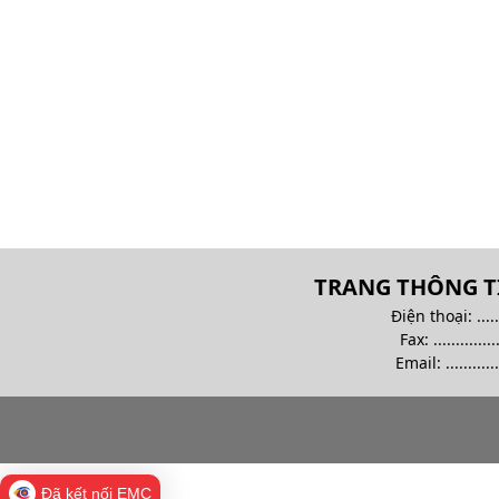
TRANG THÔNG TI
Điện thoại: .........
Fax: ................
Email:
............
Đã kết nối EMC