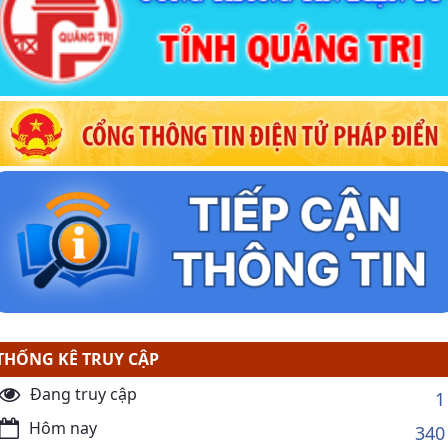
THỐNG KÊ TRUY CẬP
Đang truy cập
1
Hôm nay
340