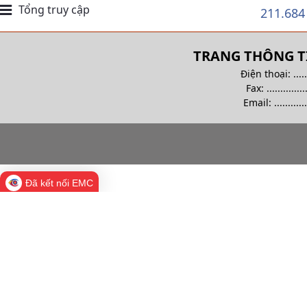
Tổng truy cập
211.684
TRANG THÔNG TI
Điện thoại: .........
Fax: ................
Email:
............
Đã kết nối EMC