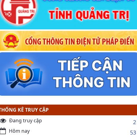
THỐNG KÊ TRUY CẬP
Đang truy cập
2
Hôm nay
53