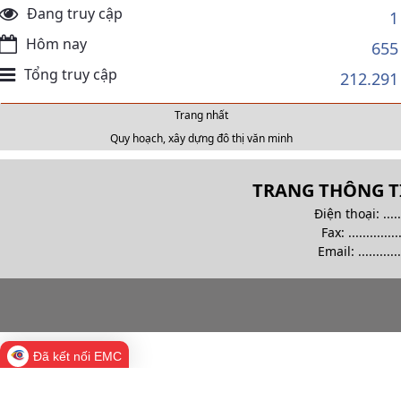
Đang truy cập
1
Hôm nay
655
Tổng truy cập
212.291
Trang nhất
Quy hoạch, xây dựng đô thị văn minh
TRANG THÔNG TI
Điện thoại: .........
Fax: ................
Email:
............
Đã kết nối EMC