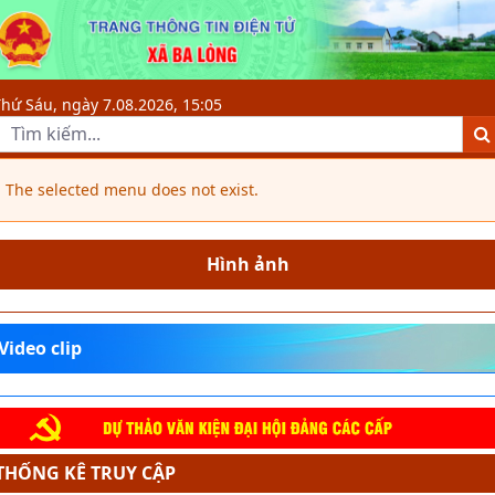
Quy hoạch, xây dựng đô thị văn mi
hứ Sáu, ngày 7.08.2026, 15:05
The selected menu does not exist.
Hình ảnh
Video clip
THỐNG KÊ TRUY CẬP