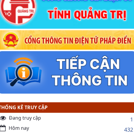
THỐNG KÊ TRUY CẬP
Đang truy cập
1
Hôm nay
432