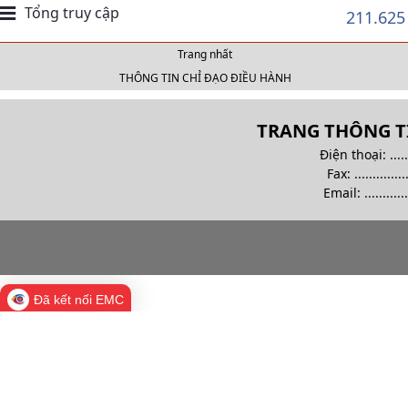
Tổng truy cập
211.625
Trang nhất
THÔNG TIN CHỈ ĐẠO ĐIỀU HÀNH
TRANG THÔNG TI
Điện thoại: .........
Fax: ................
Email:
............
Đã kết nối EMC