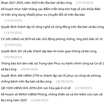
đoạn 2021-2025, năm 2025 trên địa bàn xã Ba Lòng
(13/10/2025)
Kế hoạch thực hiện tháng cao điểm triển khai tích hợp sổ sức khỏe điện
tử trên ứng dụng VNeID phục vụ chuyển đổi số trên địa bàn
(13/10/2025)
Quyết định thành lập tổ công nghệ số cộng đồng trên địa bàn xã Ba Lòng
(13/10/2025)
CV 245 UBND xã 26T9 về việc chủ động phòng chống, ứng phó bão số 10
(27/09/2025)
Quyết định 291 về việc thành lập Ban An toàn giao thông xã Ba Lòng
(05/09/2025)
Thông báo lịch làm việc tại Trung tâm Phục vụ hành chính công tại Cơ sở 2
xã Ba Lòng
(28/08/2025)
Quyết định 266 UBND 27T8 vv thành lập các tổ phục vụ công tác phòng,
chống bệnh trên địa bàn xã Ba Lòng
(28/08/2025)
QĐ 1029 UBND tỉnh 20T8 Lĩnh vực hòa giải ở cơ sở
(27/08/2025)
Kế hoạch số 09/KH-UBND Phòng, chống thiên tai và tìm kiếm cứu nạn xã
Ba Lòng năm 2025
(23/08/2025)