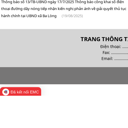
Thông báo số 13/TB-UBND ngày 17/7/2025 Thông báo công khai số điện
thoại đường dây nóng tiếp nhận kiến nghị phản ánh về giải quyết thủ tục
hành chính tại UBND xã Ba Lòng
(19/08/2025)
TRANG THÔNG TI
Điện thoại: .........
Fax: ................
Email:
............
Đã kết nối EMC