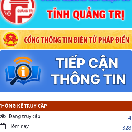
THỐNG KÊ TRUY CẬP
Đang truy cập
4
Hôm nay
328