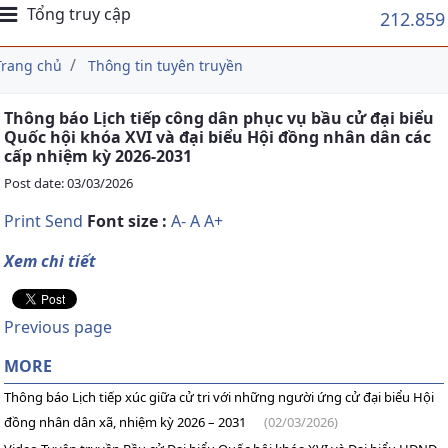
Tổng truy cập
212.859
Trang chủ
Thông tin tuyên truyền
Thông báo Lịch tiếp công dân phục vụ bầu cử đại biểu
Quốc hội khóa XVI và đại biểu Hội đồng nhân dân các
cấp nhiệm kỳ 2026-2031
Post date: 03/03/2026
Print
Send
Font size :
A-
A
A+
Xem chi tiết
Previous page
MORE
Thông báo Lịch tiếp xúc giữa cử tri với những người ứng cử đại biểu Hội
đồng nhân dân xã, nhiệm kỳ 2026 – 2031
(02/03/2026)