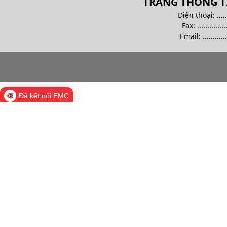
TRANG THÔNG TI
Điện thoại: .........
Fax: ................
Email:
............
Đã kết nối EMC