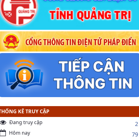
THỐNG KÊ TRUY CẬP
Đang truy cập
2
Hôm nay
79