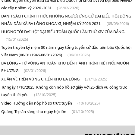
Video Tuyên truyền Bầu cử Đại biểu Quốc hội khóa XVI và Đại biểu HĐND
các cấp nhiệm kỳ 2026 -2031
(26/02/2026)
DANH SÁCH CHÍNH THỨC NHỮNG NGƯỜI ỨNG CỬ ĐẠI BIỂU HỘI ĐỒNG
NHÂN DÂN XÃ BA LÒNG KHÓA XI, NHIỆM KỲ 2026-2031.
(05/03/2026)
HƯỚNG TỚI ĐẠI HỘI ĐẠI BIỂU TOÀN QUỐC LẦN THỨ XIV CỦA ĐẢNG.
(15/01/2026)
Tuyên truyền kỷ niệm 80 năm ngày tổng tuyển cử đầu tiên bầu Quốc hội
Việt Nam (06/01/1946-06/01/2026)
(06/01/2026)
BA LÒNG – TỪ VÙNG AN TOÀN KHU ĐẾN HÀNH TRÌNH KẾT NỐI MUÔN
PHƯƠNG
(02/01/2026)
XUÂN VỀ TRÊN VÙNG CHIẾN KHU BA LÒNG
(31/12/2025)
Từ ngày 1/10/2025: Không còn nộp hồ sơ giấy với 25 dịch vụ công trực
tuyến thiết yếu
(13/10/2025)
Video Hướng dẫn nộp hồ sơ trực tuyến
(10/10/2025)
Quảng Trị sẵn sàng cho ngày hội lớn
(01/10/2025)