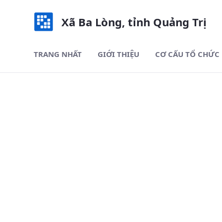
Xã Ba Lòng, tỉnh Quảng Trị
TRANG NHẤT
GIỚI THIỆU
CƠ CẤU TỔ CHỨC
Tổng quan về xã - Xã Ba Lòng,