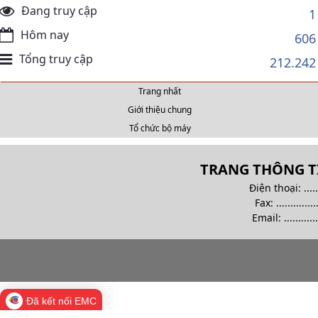
Đang truy cập
1
Hôm nay
606
Tổng truy cập
212.242
Trang nhất
Giới thiệu chung
Tổ chức bộ máy
TRANG THÔNG TI
Điện thoại: .........
Fax: ................
Email:
............
Đã kết nối EMC