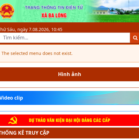
Tổ chức bộ máy - Xã Ba Lòng, tỉnh
hứ Sáu, ngày 7.08.2026, 10:45
The selected menu does not exist.
Hình ảnh
Video clip
THỐNG KÊ TRUY CẬP