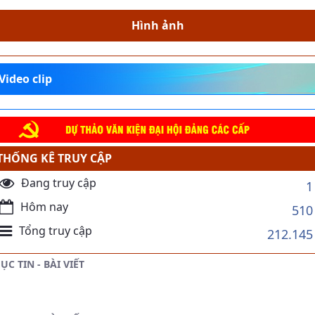
Hình ảnh
Video clip
THỐNG KÊ TRUY CẬP
Đang truy cập
1
Hôm nay
510
Tổng truy cập
212.145
ỤC TIN - BÀI VIẾT