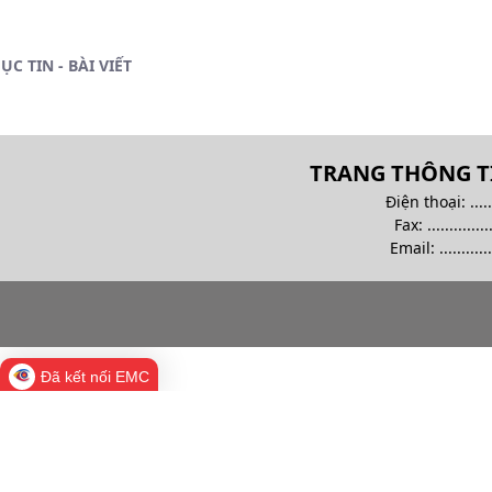
ỤC TIN - BÀI VIẾT
TRANG THÔNG TI
Điện thoại: .........
Fax: ................
Email:
............
Đã kết nối EMC