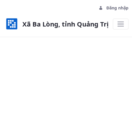
Đăng nhập
Xã Ba Lòng, tỉnh Quảng Trị
Niêm yết công khai QCDCCS - Xã B