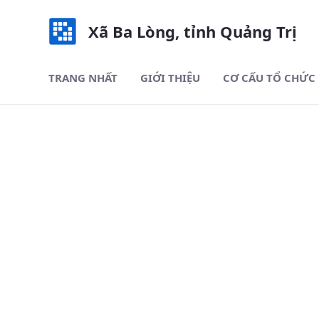
Xã Ba Lòng, tỉnh Quảng Trị
TRANG NHẤT
GIỚI THIỆU
CƠ CẤU TỔ CHỨC
Hội CCB - Xã Ba Lòng, tỉnh Qu