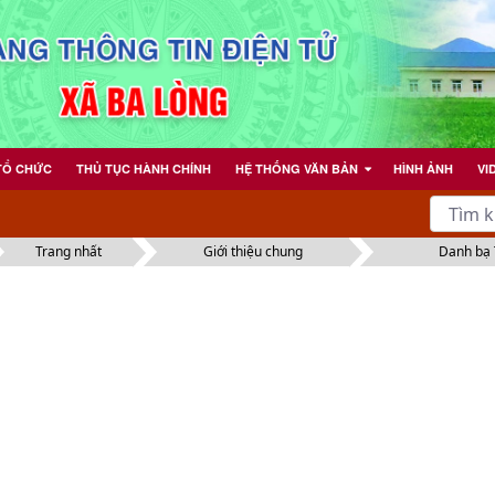
 tỉnh Quảng Trị
TỔ CHỨC
THỦ TỤC HÀNH CHÍNH
HỆ THỐNG VĂN BẢN
HÌNH ẢNH
VI
Trang nhất
Giới thiệu chung
Danh bạ 