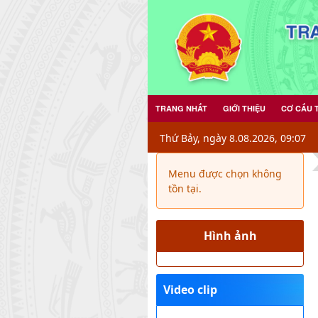
Danh bạ thư điện tử - Xã Ba Lòng,
TRANG NHẤT
GIỚI THIỆU
CƠ CẤU 
Thứ Bảy, ngày 8.08.2026, 09:07
Menu được chọn không
tồn tại.
Hình ảnh
Video clip