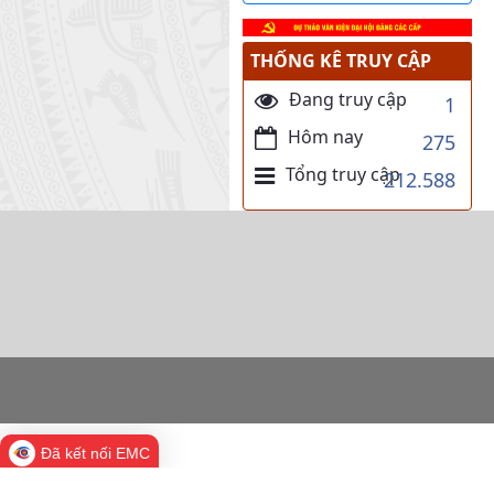
THỐNG KÊ TRUY CẬP
Đang truy cập
1
Hôm nay
275
Tổng truy cập
212.588
Đã kết nối EMC