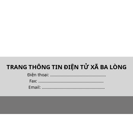
TRANG THÔNG TIN ĐIỆN TỬ XÃ BA LÒNG
Điện thoại: ...............................................
Fax: .......................................................
Email:
.....................................................