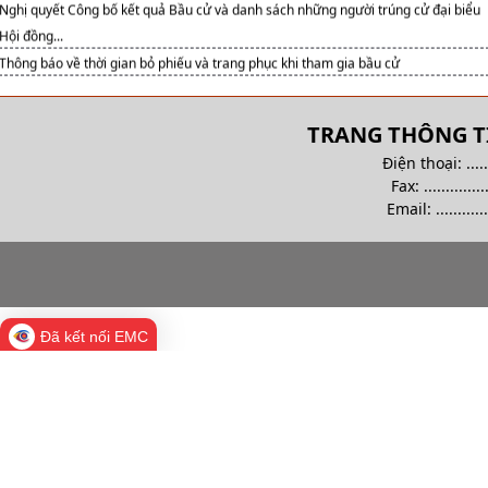
Hội đồng...
Thông báo về thời gian bỏ phiếu và trang phục khi tham gia bầu cử
TRANG THÔNG TI
Điện thoại: .........
Fax: ................
Email:
............
Đã kết nối EMC