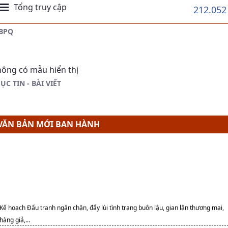
Tổng truy cập
212.052
BPQ
ông có mẫu hiển thị
ỤC TIN - BÀI VIẾT
VĂN BẢN MỚI BAN HÀNH
Kế hoạch Đấu tranh ngăn chặn, đẩy lùi tình trạng buôn lậu, gian lận thương mại,
hàng giả,...
Nghị quyết Công bố kết quả Bầu cử và danh sách những người trúng cử đại biểu