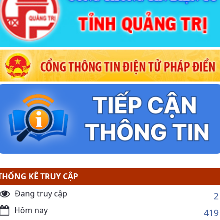
THỐNG KÊ TRUY CẬP
Đang truy cập
2
Hôm nay
419